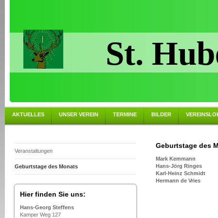
St. Hub
AKTUELLES
UNSER VEREIN
TERMINE
BILDER
VEREINSLO
Geburtstage des 
Veranstaltungen
Mark Kemmann
Hans-Jörg Ringes
Geburtstage des Monats
Karl-Heinz Schmidt
Hermann de Vries
Hier finden Sie uns:
Hans-Georg Steffens
Kamper Weg 127