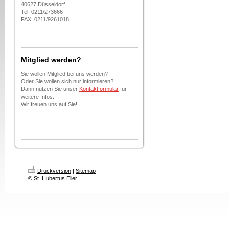
40627 Düsseldorf
Tel. 0211/273666
FAX. 0211/9261018
Mitglied werden?
Sie wollen Mitglied bei uns werden?
Oder Sie wollen sich nur informieren?
Dann nutzen Sie unser
Kontaktformular
für
weitere Infos.
Wir freuen uns auf Sie!
Druckversion
|
Sitemap
© St. Hubertus Eller