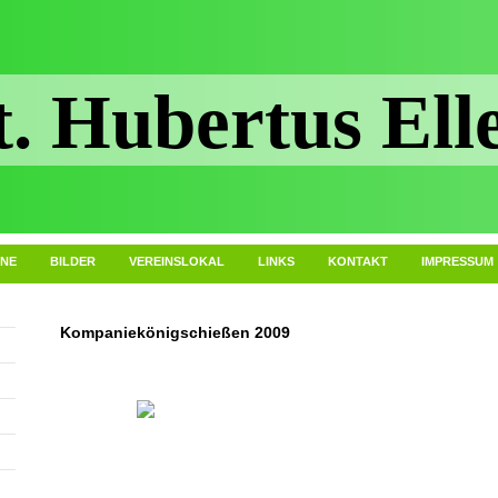
t. Hubertus Ell
INE
BILDER
VEREINSLOKAL
LINKS
KONTAKT
IMPRESSUM
Kompaniekönigschießen 2009